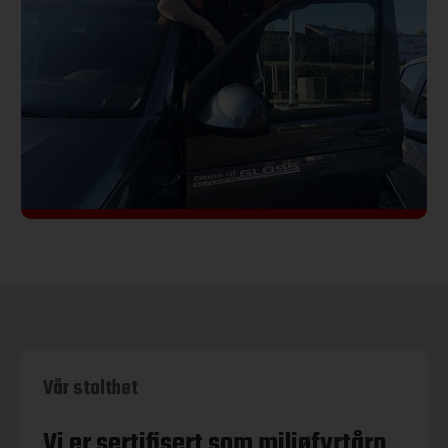
Vår stolthet
Vi er sertifisert som miljøfyrtårn