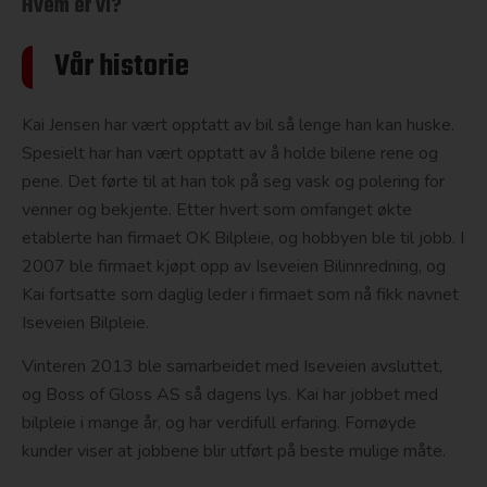
Hvem er vi?
Vår historie
Kai Jensen har vært opptatt av bil så lenge han kan huske.
Spesielt har han vært opptatt av å holde bilene rene og
pene. Det førte til at han tok på seg vask og polering for
venner og bekjente. Etter hvert som omfanget økte
etablerte han firmaet OK Bilpleie, og hobbyen ble til jobb. I
2007 ble firmaet kjøpt opp av Iseveien Bilinnredning, og
Kai fortsatte som daglig leder i firmaet som nå fikk navnet
Iseveien Bilpleie.
Vinteren 2013 ble samarbeidet med Iseveien avsluttet,
og Boss of Gloss AS så dagens lys. Kai har jobbet med
bilpleie i mange år, og har verdifull erfaring. Fornøyde
kunder viser at jobbene blir utført på beste mulige måte.