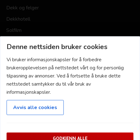
Dekk og felger
Dekkhotell
Solfilm
Småskader
Denne nettsiden bruker cookies
Vi bruker informasjonskapsler for å forbedre
NAVIGASJON
brukeropplevelsen på nettstedet vårt og for personlig
tilpasning av annonser. Ved å fortsette å bruke dette
Hjem
nettstedet samtykker du til vår bruk av
Priser
informasjonskapsler.
Om oss
Avvis alle cookies
Kontakt oss
Innrapportering Miljøfyrtårn
GODKJENN ALLE