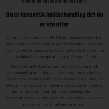
Ønsker du det beste for bilen din?
Da er keramisk lakkbehandling det du
er ute etter
Det er det ytre som teller. En bil som skinner blir ikke bare
lagt merke til, du får også en god følelse når du kjører en
blank og pen bil. Bilen din er noe av det dyreste du eier, og
det skulle bare mangle at du tar godt vare på den.
Det er lett å få blank bil med rett produkt.
Keramisk
lakkbehandling
er for deg som ønsker det beste for bilen
din og som ivaretar nybilfølelsen. Vi snakker ikke bare om
følelser, men også om en sikkerhet mot slitasje. I løpet av
året blir bilen din utsatt for ytre påvirkning i form av
steinsprut, trafikk, veisalt, kulde, sol og nedbør. Lakken blir
matt og smuss får lettere feste i den.