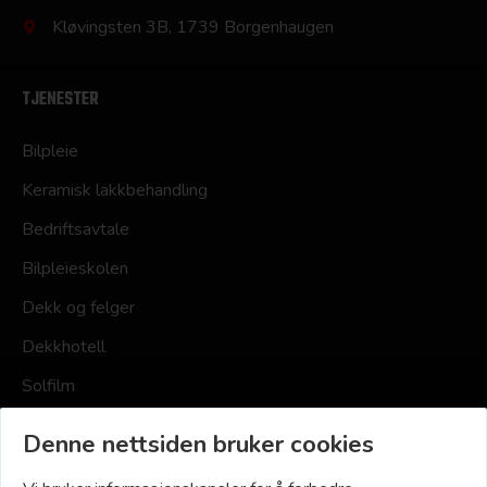
Kløvingsten 3B, 1739 Borgenhaugen
TJENESTER
Bilpleie
Keramisk lakkbehandling
Bedriftsavtale
Bilpleieskolen
Dekk og felger
Dekkhotell
Solfilm
Småskader
Denne nettsiden bruker cookies