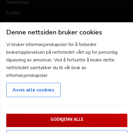
Dekkhotell
Solfilm
Småskader
Denne nettsiden bruker cookies
NAVIGASJON
Vi bruker informasjonskapsler for å forbedre
brukeropplevelsen på nettstedet vårt og for personlig
Hjem
tilpasning av annonser. Ved å fortsette å bruke dette
nettstedet samtykker du til vår bruk av
Priser
informasjonskapsler.
Om oss
Kontakt oss
Avvis alle cookies
Innrapportering Miljøfyrtårn
GODKJENN ALLE
© 2026 BOSS OF GLOSS AS - UTVIKLET OG DESIGNET AV VERDI MEDIA NORGE AS