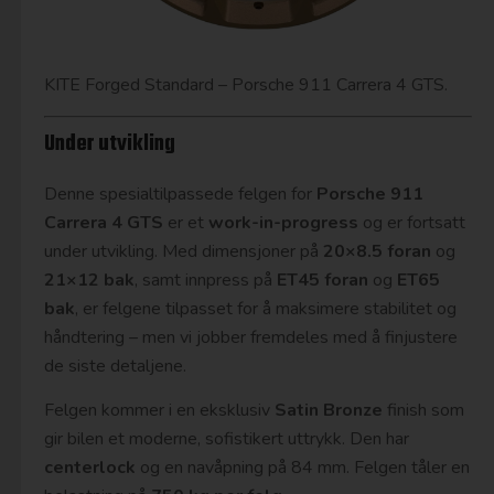
KITE Forged Standard – Porsche 911 Carrera 4 GTS.
Under utvikling
Denne spesialtilpassede felgen for
Porsche 911
Carrera 4 GTS
er et
work-in-progress
og er fortsatt
under utvikling. Med dimensjoner på
20×8.5 foran
og
21×12 bak
, samt innpress på
ET45 foran
og
ET65
bak
, er felgene tilpasset for å maksimere stabilitet og
håndtering – men vi jobber fremdeles med å finjustere
de siste detaljene.
Felgen kommer i en eksklusiv
Satin Bronze
finish som
gir bilen et moderne, sofistikert uttrykk. Den har
centerlock
og en navåpning på 84 mm. Felgen tåler en