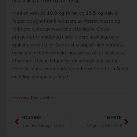
belastning på
750 kg per felg
.
Med en vekt på
10.9 kg foran
og
13.5 kg bak
, er
felgen designet for å redusere uavfjæret masse og
forbedre kjøreegenskapene ytterligere. Dette
prosjektet er imidlertid under videre utvikling, og vi
bruker ekstra tid for å sikre at vi oppnår den perfekte
balansen mellom lav vekt, høy ytelse og et eksklusivt
utseende. Denne felgen blir en optimal løsning for
Porsche-entusiaster som forventer det beste – når den
endelige versjonen er klar!
Powered by beehiiv
FORRIGE
NESTE
Den nye Hongqi EHS7 med våre F3-felger!
Felger til NIO EL8!