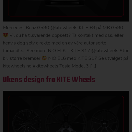
Mercedes-Benz G580 @kitewheels KITE F8 på MB G580
Vil du ha tilsvarende oppsett? Ta kontakt med oss, eller
henvis deg selv direkte med en av våre autoriserte
forhandle… See more NIO EL8 – KITE S17 @kitewheels Stor
bil, større bremser
NIO EL8 med KITE S17 Se utvalget på
kitewheels.no #kitewheels Tesla Model 3 […]
Ukens design fra KITE Wheels