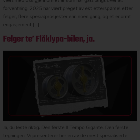
vært med oss gjennom et år som har gått langt over all
forventning. 2025 har vært preget av økt etterspørsel etter
felger, flere spesialprosjekter enn noen gang, og et enormt
engasjement […]
Felger te’ Flåklypa-bilen, ja.
Ja, du leste riktig. Den første Il Tempo Gigante. Den første
tegningen. Vi presenterer her en av de mest spesialiserte