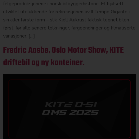
felgeproduksjonene i norsk bilbyggerhistorie. Et hjulsett
utviklet utelukkende for rekreasjonen av Il Tempo Gigante i
sin aller første form – slik Kjell Aukrust faktisk tegnet bilen
først, før alle senere tolkninger, fargeendringer og filmatiserte
variasjoner. […]
Fredric Aasbø, Oslo Motor Show, KITE
driftebil og ny konteiner.