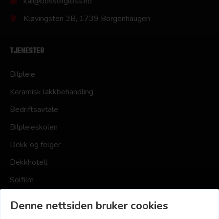
kai@bossofgloss.no
Kløvingsten 3B, 1739 Borgenhaugen
TJENESTER
Bilpleie
Keramisk lakkbehandling
Bedriftsavtale
Bilpleieskolen
Dekk og felger
Dekkhotell
Solfilm
Småskader
Denne nettsiden bruker cookies