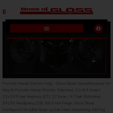
Ukens design fra KITE Wheels
Porsche Macan Electric Felg – Gloss Black Spesifikasjoner for
felg til Porsche Macan Electric: Størrelse: 21×8.5 foran /
21×10.5 bak Innpress (ET): 27 foran / 47 bak Boltsirkel:
5X130 Navåpning (CB): 66.5 mm Farge: Gloss Black
Konfigurert for både foran og bak Maks belastning: 960 kg