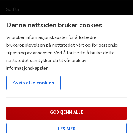
Solfilm
Småskader
Denne nettsiden bruker cookies
Vi bruker informasjonskapsler for å forbedre
NAVIGASJON
brukeropplevelsen på nettstedet vårt og for personlig
tilpasning av annonser. Ved å fortsette å bruke dette
Hjem
nettstedet samtykker du til vår bruk av
Priser
informasjonskapsler.
Om oss
Avvis alle cookies
Kontakt oss
Innrapportering Miljøfyrtårn
GODKJENN ALLE
© 2026 BOSS OF GLOSS AS - UTVIKLET OG DESIGNET AV VERDI MEDIA NORGE AS
LES MER