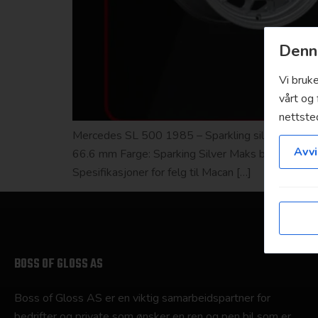
Denne
Vi bruk
vårt og 
nettste
Mercedes SL 500 1985 – Sparkling silver Spesifik
Avvi
66.6 mm Farge: Sparking Silver Maks belastning:
Spesifikasjoner for felg til Macan […]
BOSS OF GLOSS AS
Boss of Gloss AS er en viktig samarbeidspartner for
bedrifter og private som ønsker en ren og pen bil som er