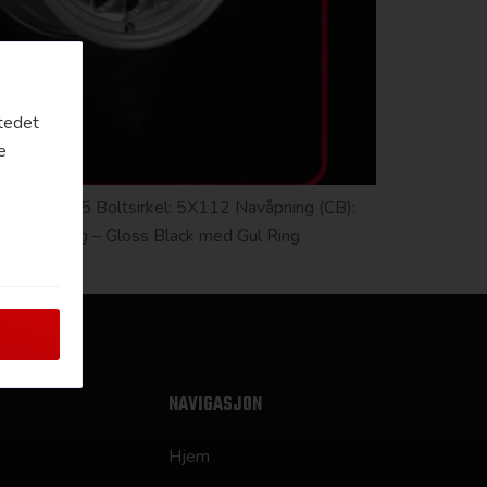
stedet
e
ess (ET): 25 Boltsirkel: 5X112 Navåpning (CB):
ectric Felg – Gloss Black med Gul Ring
NAVIGASJON
Hjem