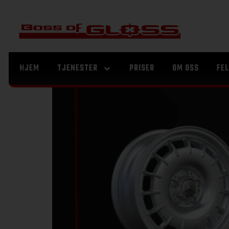
Dag:
17. novembe
Ukens design fra KITE Wheels
HJEM
TJENESTER
PRISER
OM OSS
FE