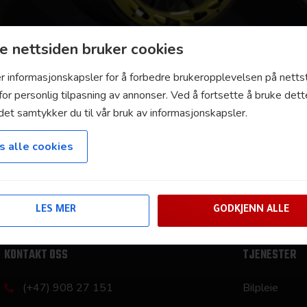
 nettsiden bruker cookies
er informasjonskapsler for å forbedre brukeropplevelsen på nett
for personlig tilpasning av annonser. Ved å fortsette å bruke dett
det samtykker du til vår bruk av informasjonskapsler.
asjoner for felgen til Mercedes SL 500: Størrelse: 17×7.0 Innpr
s alle cookies
 850 kg Vekt: 11.2 kg KITE Forged Custom -MB SL 500. Macan El
LES MER
GODKJENN ALLE
KONTAKT OSS
TJENESTER
(+47) 908 27 151
Bilpleie