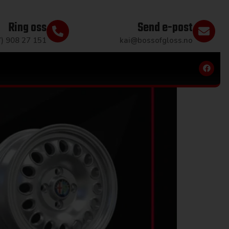
Ring oss
Send e-post
7) 908 27 151
kai@bossofgloss.no